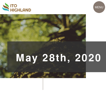
MENU
プロジェクト
ロケーション
コンセプト
会社概要
新着情報
ショップ
マップ
LOCATION
COMPANY
CONCEPT
PROJECT
SHOPS
NEWS
MAP
May 28th, 2020